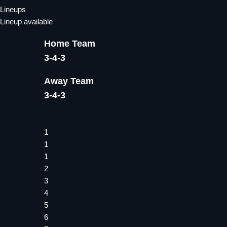
Lineups
Lineup available
Home Team
3-4-3
Away Team
3-4-3
1
1
1
2
3
4
5
6