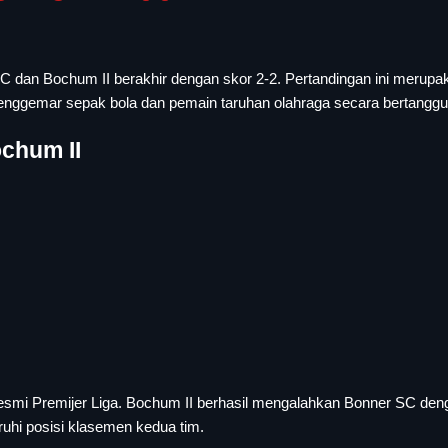
C dan Bochum II berakhir dengan skor 2-2. Pertandingan ini merupaka
i penggemar sepak bola dan pemain taruhan olahraga secara bertangg
chum II
 resmi Premijer Liga. Bochum II berhasil mengalahkan Bonner SC deng
uhi posisi klasemen kedua tim.