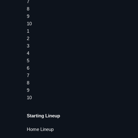
7
8
9
10
1
2
3
4
5
6
7
8
9
10
Starting Lineup
Home Lineup