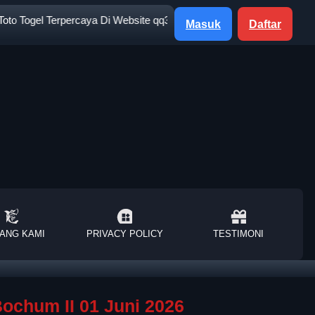
aya Di Website qq33bet
Masuk
Daftar
ANG KAMI
PRIVACY POLICY
TESTIMONI
ochum II 01 Juni 2026