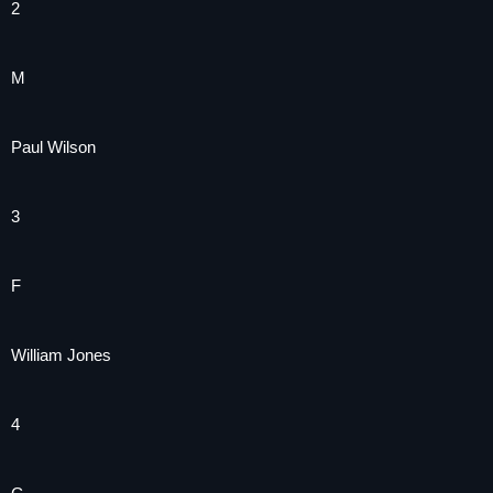
2
M
Paul Wilson
3
F
William Jones
4