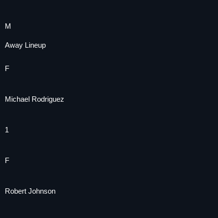
M
Away Lineup
F
Michael Rodriguez
1
F
Robert Johnson