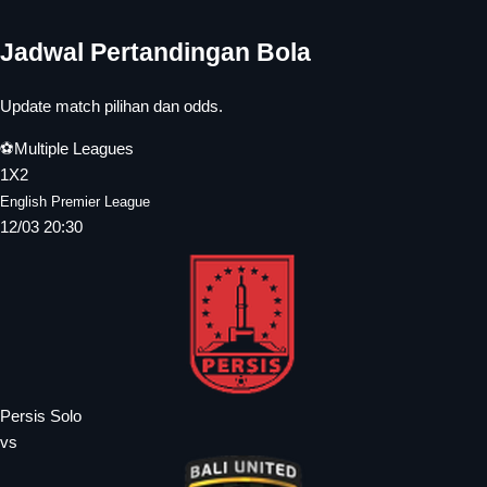
Jadwal Pertandingan Bola
Update match pilihan dan odds.
⚽
Multiple Leagues
1
X
2
English Premier League
12/03 20:30
Persis Solo
vs