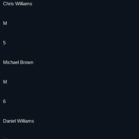
Chris Williams
M
5
Michael Brown
M
6
Daniel Williams