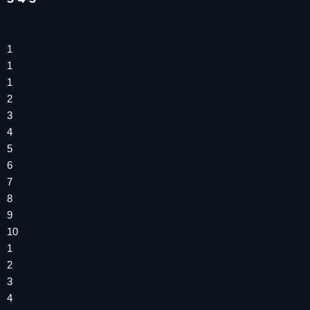
1
1
1
2
3
4
5
6
7
8
9
10
1
2
3
4