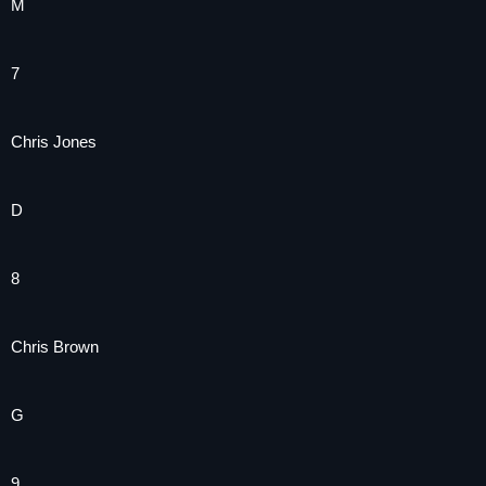
M
7
Chris Jones
D
8
Chris Brown
G
9