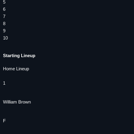
5
6
7
8
9
10
Starting Lineup
Home Lineup
1
William Brown
F