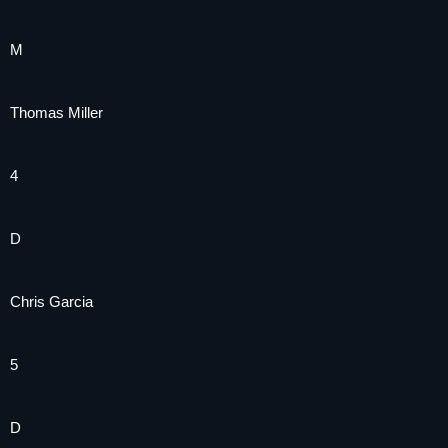
M
Thomas Miller
4
D
Chris Garcia
5
D