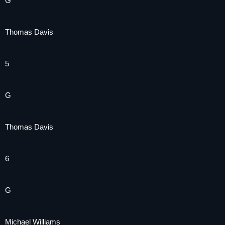
G
Thomas Davis
5
G
Thomas Davis
6
G
Michael Williams