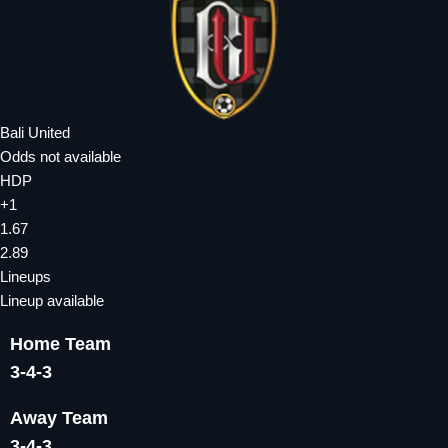
Bali United
Odds not available
HDP
+1
1.67
2.89
Lineups
Lineup available
Home Team
3-4-3
Away Team
3-4-3