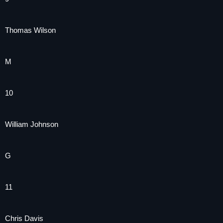
Thomas Wilson
M
10
William Johnson
G
11
Chris Davis