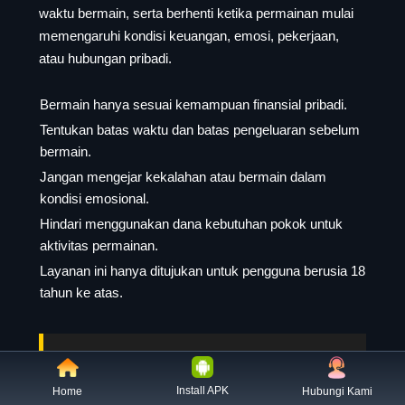
waktu bermain, serta berhenti ketika permainan mulai
memengaruhi kondisi keuangan, emosi, pekerjaan,
atau hubungan pribadi.
Bermain hanya sesuai kemampuan finansial pribadi.
Tentukan batas waktu dan batas pengeluaran sebelum
bermain.
Jangan mengejar kekalahan atau bermain dalam
kondisi emosional.
Hindari menggunakan dana kebutuhan pokok untuk
aktivitas permainan.
Layanan ini hanya ditujukan untuk pengguna berusia 18
tahun ke atas.
Peringatan:
Perjudian dapat menimbulkan risiko
kecanduan. Jika Anda merasa kehilangan kendali,
Install APK
Home
Hubungi Kami
segera berhenti bermain dan cari bantuan dari