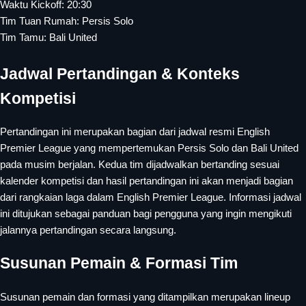
Waktu Kickoff: 20:30
Tim Tuan Rumah: Persis Solo
Tim Tamu: Bali United
Jadwal Pertandingan & Konteks
Kompetisi
Pertandingan ini merupakan bagian dari jadwal resmi English
Premier League yang mempertemukan Persis Solo dan Bali United
pada musim berjalan. Kedua tim dijadwalkan bertanding sesuai
kalender kompetisi dan hasil pertandingan ini akan menjadi bagian
dari rangkaian laga dalam English Premier League. Informasi jadwal
ini ditujukan sebagai panduan bagi pengguna yang ingin mengikuti
jalannya pertandingan secara langsung.
Susunan Pemain & Formasi Tim
Susunan pemain dan formasi yang ditampilkan merupakan lineup