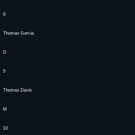
8
Thomas Garcia
D
9
Thomas Davis
M
10