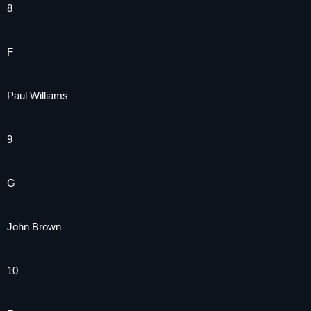
8
F
Paul Williams
9
G
John Brown
10