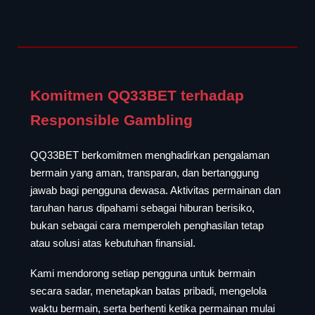
Komitmen QQ33BET terhadap
Responsible Gambling
QQ33BET berkomitmen menghadirkan pengalaman
bermain yang aman, transparan, dan bertanggung
jawab bagi pengguna dewasa. Aktivitas permainan dan
taruhan harus dipahami sebagai hiburan berisiko,
bukan sebagai cara memperoleh penghasilan tetap
atau solusi atas kebutuhan finansial.
Kami mendorong setiap pengguna untuk bermain
secara sadar, menetapkan batas pribadi, mengelola
waktu bermain, serta berhenti ketika permainan mulai