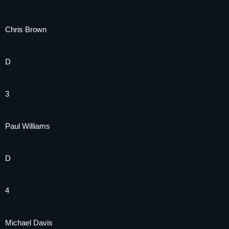
Chris Brown
D
3
Paul Williams
D
4
Michael Davis