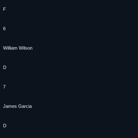
F
6
William Wilson
D
7
James Garcia
D