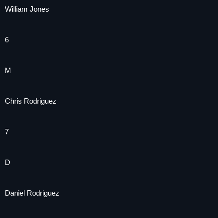
William Jones
6
M
Chris Rodriguez
7
D
Daniel Rodriguez