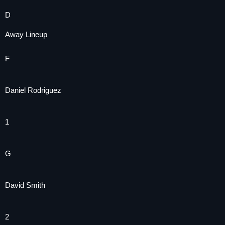
D
Away Lineup
F
Daniel Rodriguez
1
G
David Smith
2