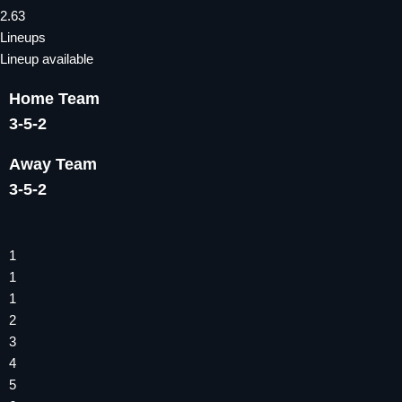
2.63
Lineups
Lineup available
Home Team
3-5-2
Away Team
3-5-2
1
1
1
2
3
4
5