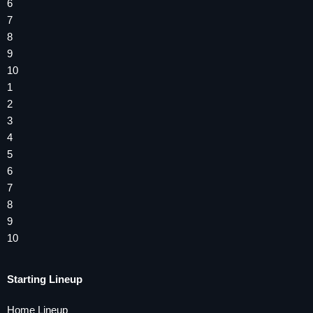
6
7
8
9
10
1
2
3
4
5
6
7
8
9
10
Starting Lineup
Home Lineup