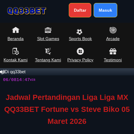
Daftar
Masuk
Beranda
Slot Games
Sports Book
Arcade
Kontak Kami
Tentang Kami
Privacy Policy
Testimoni
 qq33bet
06/08
14:47
WIB
Jadwal Pertandingan Liga Liga MX
QQ33BET Fortune vs Steve Biko 05
Maret 2026