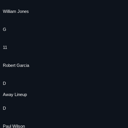
William Jones
G
11
Robert Garcia
D
Away Lineup
D
Paul Wilson