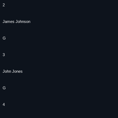
2
James Johnson
G
3
John Jones
G
4