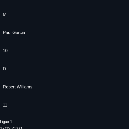
M
Paul Garcia
10
D
Robert Williams
11
Ligue 1
17/03 21:00