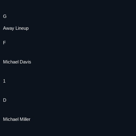
G
Away Lineup
F
Michael Davis
1
D
Michael Miller