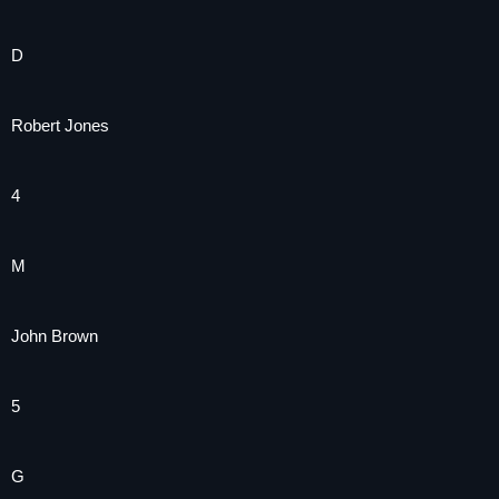
D
Robert Jones
4
M
John Brown
5
G