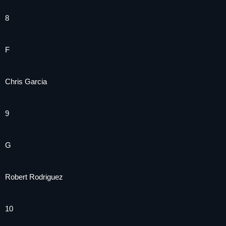
8
F
Chris Garcia
9
G
Robert Rodriguez
10