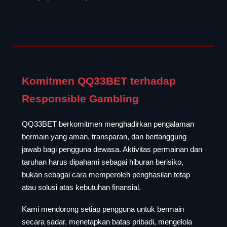
Komitmen QQ33BET terhadap
Responsible Gambling
QQ33BET berkomitmen menghadirkan pengalaman
bermain yang aman, transparan, dan bertanggung
jawab bagi pengguna dewasa. Aktivitas permainan dan
taruhan harus dipahami sebagai hiburan berisiko,
bukan sebagai cara memperoleh penghasilan tetap
atau solusi atas kebutuhan finansial.
Kami mendorong setiap pengguna untuk bermain
secara sadar, menetapkan batas pribadi, mengelola