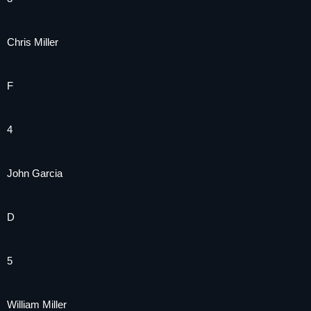
Chris Miller
F
4
John Garcia
D
5
William Miller