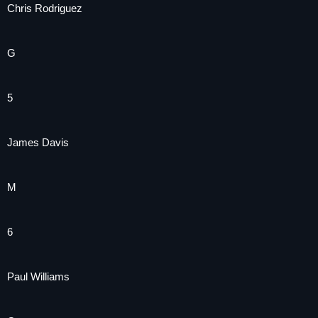
Chris Rodriguez
G
5
James Davis
M
6
Paul Williams