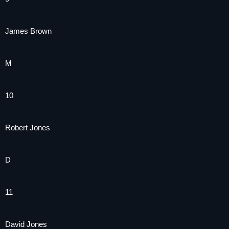
James Brown
M
10
Robert Jones
D
11
David Jones