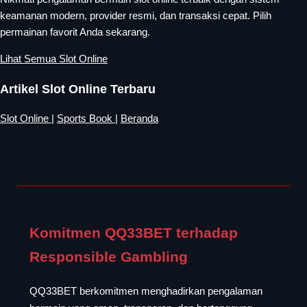
keamanan modern, provider resmi, dan transaksi cepat. Pilih
permainan favorit Anda sekarang.
Lihat Semua Slot Online
Artikel Slot Online Terbaru
Slot Online
|
Sports Book
|
Beranda
Komitmen QQ33BET terhadap
Responsible Gambling
QQ33BET berkomitmen menghadirkan pengalaman