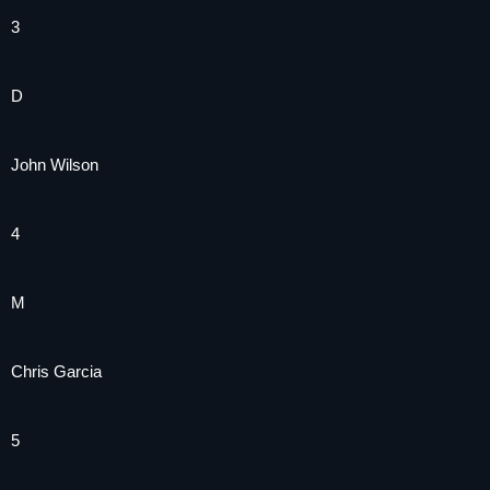
3
D
John Wilson
4
M
Chris Garcia
5