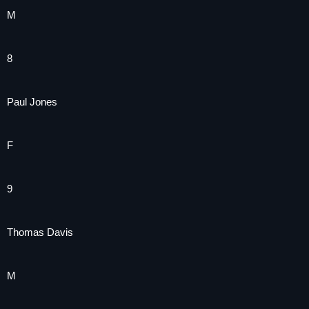
M
8
Paul Jones
F
9
Thomas Davis
M