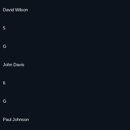
David Wilson
5
G
John Davis
6
G
Paul Johnson