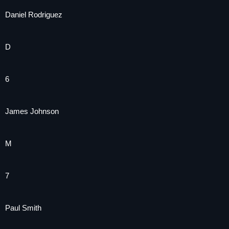
Daniel Rodriguez
D
6
James Johnson
M
7
Paul Smith