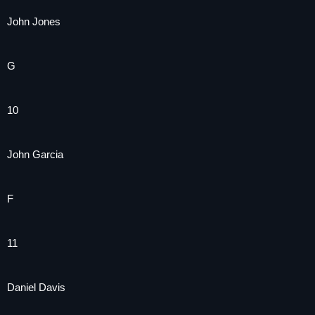
John Jones
G
10
John Garcia
F
11
Daniel Davis