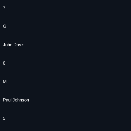
7
G
John Davis
8
M
Paul Johnson
9