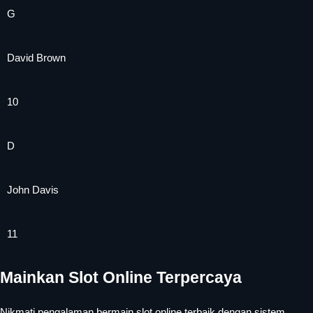
G
David Brown
10
D
John Davis
11
Mainkan Slot Online Terpercaya
Nikmati pengalaman bermain slot online terbaik dengan sistem