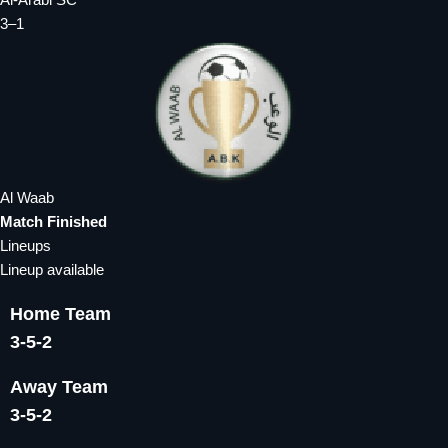
3
–
1
Al Waab
Match Finished
Lineups
Lineup available
Home Team
3-5-2
Away Team
3-5-2