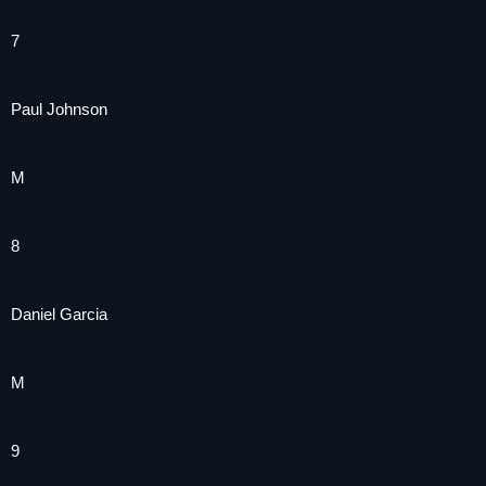
7
Paul Johnson
M
8
Daniel Garcia
M
9