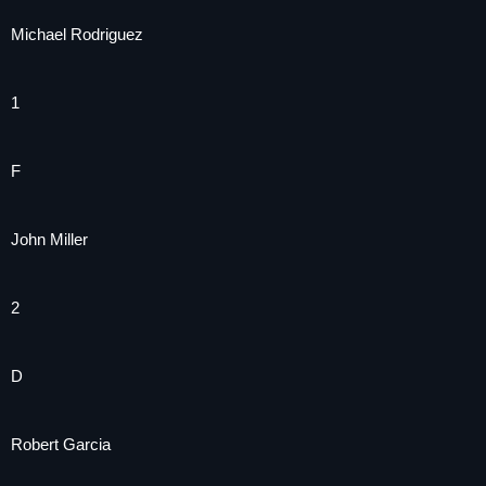
Michael Rodriguez
1
F
John Miller
2
D
Robert Garcia