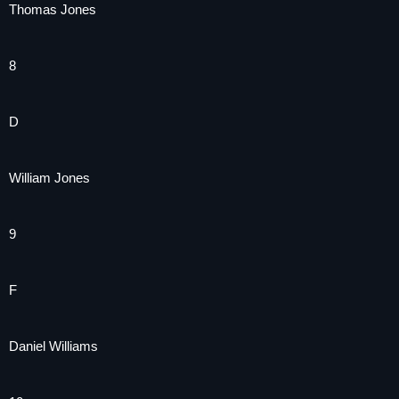
Thomas Jones
8
D
William Jones
9
F
Daniel Williams