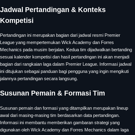
Jadwal Pertandingan & Konteks
Kompetisi
Pertandingan ini merupakan bagian dari jadwal resmi Premier
League yang mempertemukan Wick Academy dan Forres
Mechanics pada musim berjalan. Kedua tim dijadwalkan bertanding
sesuai kalender kompetisi dan hasil pertandingan ini akan menjadi
bagian dari rangkaian laga dalam Premier League. Informasi jadwal
ini ditujukan sebagai panduan bagi pengguna yang ingin mengikuti
jalannya pertandingan secara langsung.
Susunan Pemain & Formasi Tim
Susunan pemain dan formasi yang ditampilkan merupakan lineup
awal dari masing-masing tim berdasarkan data pertandingan.
Informasi ini membantu memberikan gambaran strategi yang
digunakan oleh Wick Academy dan Forres Mechanics dalam laga