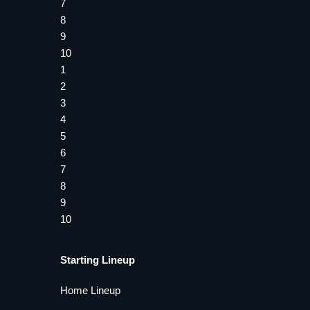
7
8
9
10
1
2
3
4
5
6
7
8
9
10
Starting Lineup
Home Lineup