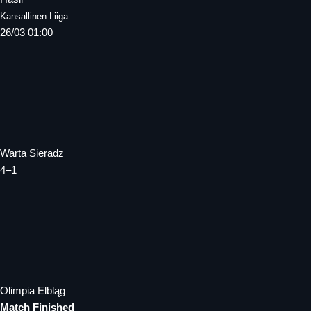
Kansallinen Liiga
26/03 01:00
Warta Sieradz
4
–
1
Olimpia Elbląg
Match Finished