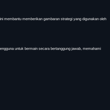
i ini membantu memberikan gambaran strategi yang digunakan oleh
ng pengguna untuk bermain secara bertanggung jawab, memahami