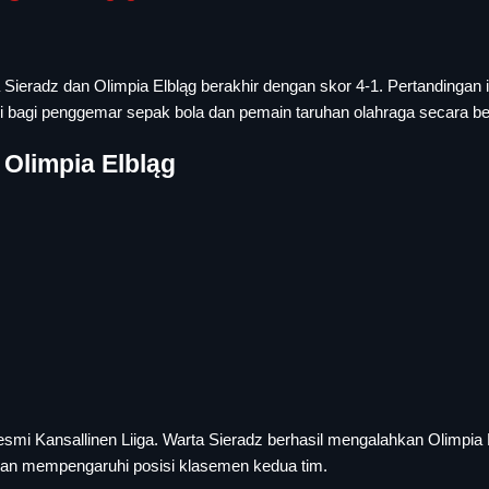
 Sieradz dan Olimpia Elbląg berakhir dengan skor 4-1. Pertandingan i
nsi bagi penggemar sepak bola dan pemain taruhan olahraga secara b
 Olimpia Elbląg
 resmi Kansallinen Liiga. Warta Sieradz berhasil mengalahkan Olimpia
 akan mempengaruhi posisi klasemen kedua tim.