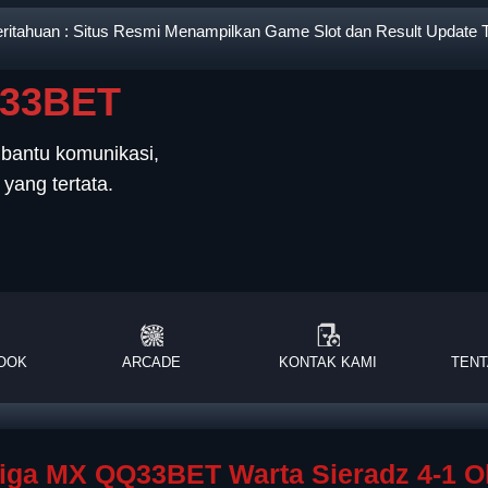
esmi Menampilkan Game Slot dan Result Update Toto Togel Terperc
33BET
antu komunikasi,
yang tertata.
OOK
ARCADE
KONTAK KAMI
TENT
Liga MX QQ33BET Warta Sieradz 4-1 Ol