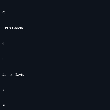
G
Chris Garcia
6
G
James Davis
7
F