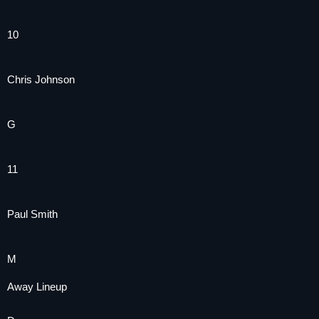
10
Chris Johnson
G
11
Paul Smith
M
Away Lineup