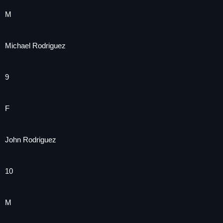
M
Michael Rodriguez
9
F
John Rodriguez
10
M