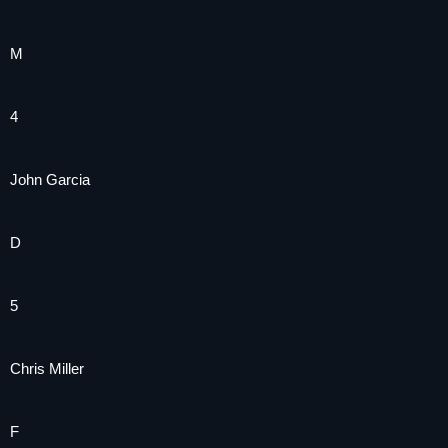
M
4
John Garcia
D
5
Chris Miller
F