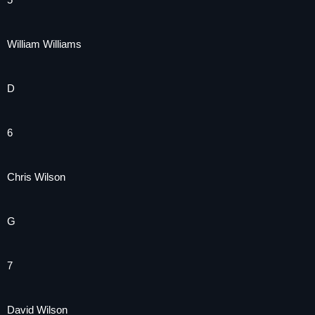
William Williams
D
6
Chris Wilson
G
7
David Wilson