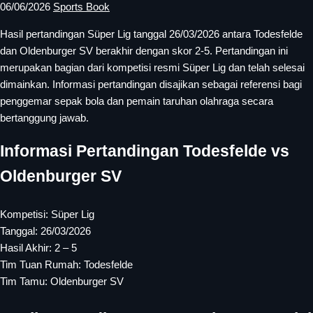
06/06/2026
Sports Book
Hasil pertandingan Süper Lig tanggal 26/03/2026 antara Todesfelde
dan Oldenburger SV berakhir dengan skor 2-5. Pertandingan ini
merupakan bagian dari kompetisi resmi Süper Lig dan telah selesai
dimainkan. Informasi pertandingan disajikan sebagai referensi bagi
penggemar sepak bola dan pemain taruhan olahraga secara
bertanggung jawab.
Informasi Pertandingan Todesfelde vs
Oldenburger SV
Kompetisi: Süper Lig
Tanggal: 26/03/2026
Hasil Akhir: 2 – 5
Tim Tuan Rumah: Todesfelde
Tim Tamu: Oldenburger SV