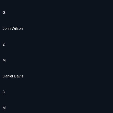
G
John Wilson
2
M
Daniel Davis
3
M