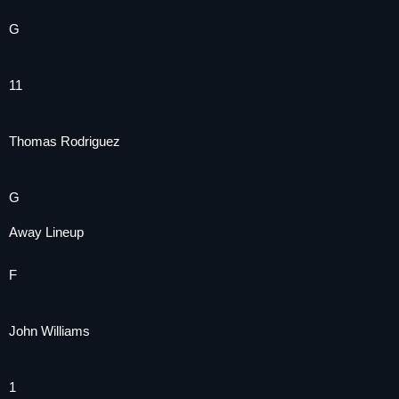
G
11
Thomas Rodriguez
G
Away Lineup
F
John Williams
1