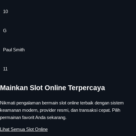
10
G
Paul Smith
11
Mainkan Slot Online Terpercaya
Nikmati pengalaman bermain slot online terbaik dengan sistem
keamanan modern, provider resmi, dan transaksi cepat. Pilih
permainan favorit Anda sekarang.
Lihat Semua Slot Online