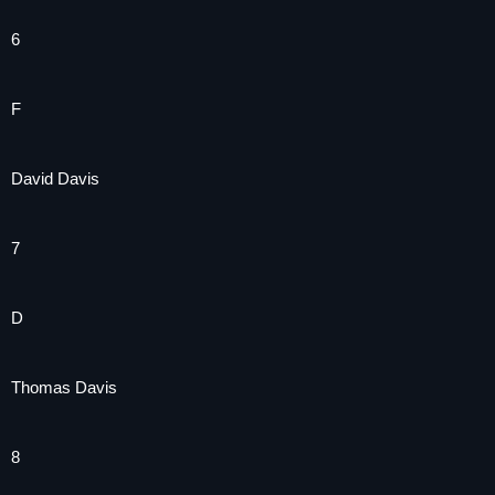
6
F
David Davis
7
D
Thomas Davis
8