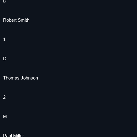
D
Robert Smith
1
D
Thomas Johnson
2
M
Paul Miller