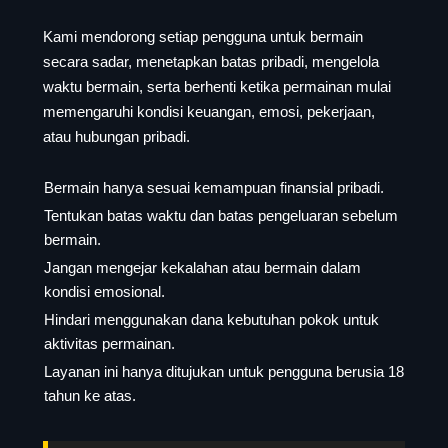
Kami mendorong setiap pengguna untuk bermain
secara sadar, menetapkan batas pribadi, mengelola
waktu bermain, serta berhenti ketika permainan mulai
memengaruhi kondisi keuangan, emosi, pekerjaan,
atau hubungan pribadi.
Bermain hanya sesuai kemampuan finansial pribadi.
Tentukan batas waktu dan batas pengeluaran sebelum
bermain.
Jangan mengejar kekalahan atau bermain dalam
kondisi emosional.
Hindari menggunakan dana kebutuhan pokok untuk
aktivitas permainan.
Layanan ini hanya ditujukan untuk pengguna berusia 18
tahun ke atas.