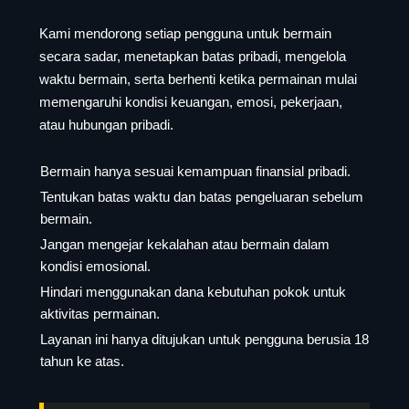
Kami mendorong setiap pengguna untuk bermain
secara sadar, menetapkan batas pribadi, mengelola
waktu bermain, serta berhenti ketika permainan mulai
memengaruhi kondisi keuangan, emosi, pekerjaan,
atau hubungan pribadi.
Bermain hanya sesuai kemampuan finansial pribadi.
Tentukan batas waktu dan batas pengeluaran sebelum
bermain.
Jangan mengejar kekalahan atau bermain dalam
kondisi emosional.
Hindari menggunakan dana kebutuhan pokok untuk
aktivitas permainan.
Layanan ini hanya ditujukan untuk pengguna berusia 18
tahun ke atas.