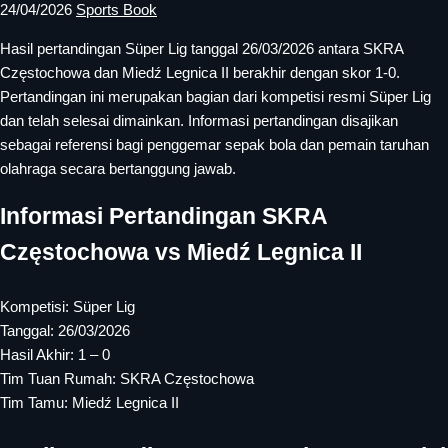
24/04/2026
Sports Book
Hasil pertandingan Süper Lig tanggal 26/03/2026 antara SKRA
Częstochowa dan Miedź Legnica II berakhir dengan skor 1-0.
Pertandingan ini merupakan bagian dari kompetisi resmi Süper Lig
dan telah selesai dimainkan. Informasi pertandingan disajikan
sebagai referensi bagi penggemar sepak bola dan pemain taruhan
olahraga secara bertanggung jawab.
Informasi Pertandingan SKRA
Częstochowa vs Miedź Legnica II
Kompetisi: Süper Lig
Tanggal: 26/03/2026
Hasil Akhir: 1 – 0
Tim Tuan Rumah: SKRA Częstochowa
Tim Tamu: Miedź Legnica II