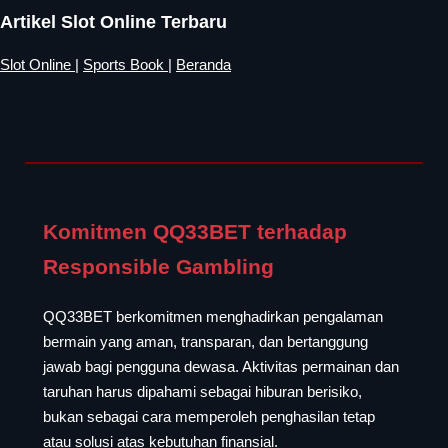
Artikel Slot Online Terbaru
Slot Online
|
Sports Book
|
Beranda
Komitmen QQ33BET terhadap
Responsible Gambling
QQ33BET berkomitmen menghadirkan pengalaman
bermain yang aman, transparan, dan bertanggung
jawab bagi pengguna dewasa. Aktivitas permainan dan
taruhan harus dipahami sebagai hiburan berisiko,
bukan sebagai cara memperoleh penghasilan tetap
atau solusi atas kebutuhan finansial.