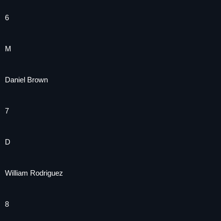
6
M
Daniel Brown
7
D
William Rodriguez
8