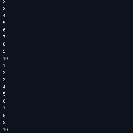
2
3
4
5
6
7
8
9
10
1
2
3
4
5
6
7
8
9
10