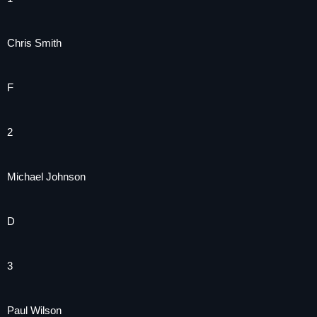
Chris Smith
F
2
Michael Johnson
D
3
Paul Wilson