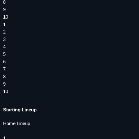
8
9
10
1
2
3
4
5
6
7
8
9
10
Starting Lineup
Home Lineup
1