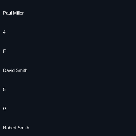
Paul Miller
4
F
David Smith
5
G
Robert Smith