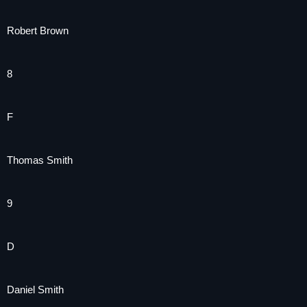
Robert Brown
8
F
Thomas Smith
9
D
Daniel Smith