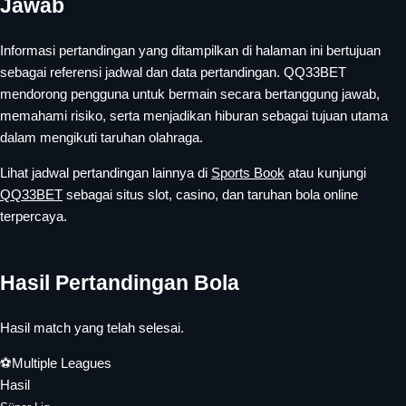
Jawab
Informasi pertandingan yang ditampilkan di halaman ini bertujuan
sebagai referensi jadwal dan data pertandingan. QQ33BET
mendorong pengguna untuk bermain secara bertanggung jawab,
memahami risiko, serta menjadikan hiburan sebagai tujuan utama
dalam mengikuti taruhan olahraga.
Lihat jadwal pertandingan lainnya di
Sports Book
atau kunjungi
QQ33BET
sebagai situs slot, casino, dan taruhan bola online
terpercaya.
Hasil Pertandingan Bola
Hasil match yang telah selesai.
⚽
Multiple Leagues
Hasil