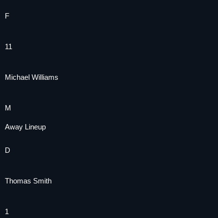
F
11
Michael Williams
M
Away Lineup
D
Thomas Smith
1