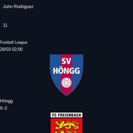
John Rodriguez
11
Football League
26/03 02:00
Höngg
0
–
2