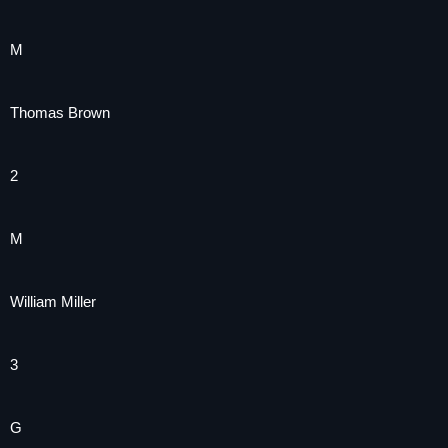
M
Thomas Brown
2
M
William Miller
3
G