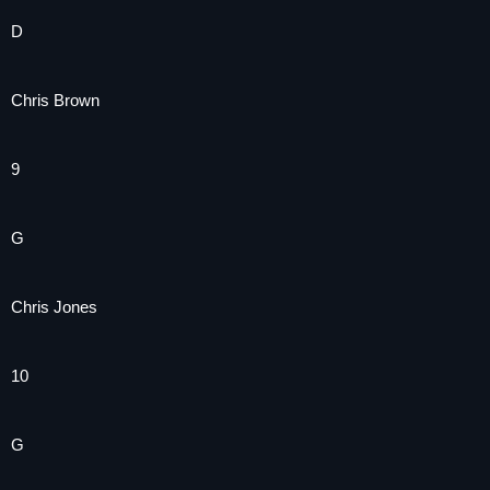
D
Chris Brown
9
G
Chris Jones
10
G