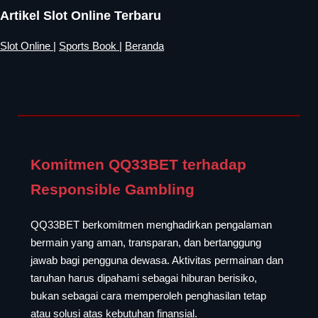
Artikel Slot Online Terbaru
Slot Online
|
Sports Book
|
Beranda
Komitmen QQ33BET terhadap
Responsible Gambling
QQ33BET berkomitmen menghadirkan pengalaman
bermain yang aman, transparan, dan bertanggung
jawab bagi pengguna dewasa. Aktivitas permainan dan
taruhan harus dipahami sebagai hiburan berisiko,
bukan sebagai cara memperoleh penghasilan tetap
atau solusi atas kebutuhan finansial.