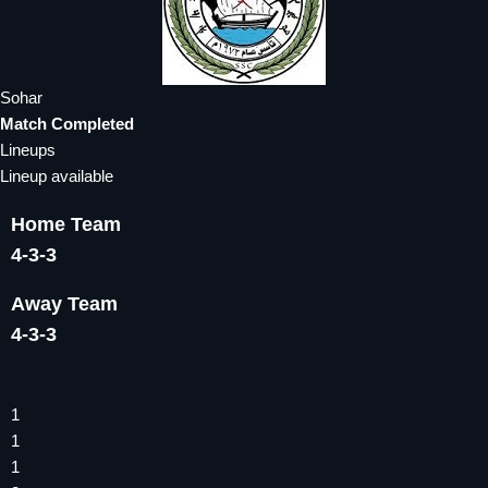
Sohar
Match Completed
Lineups
Lineup available
Home Team
4-3-3
Away Team
4-3-3
1
1
1