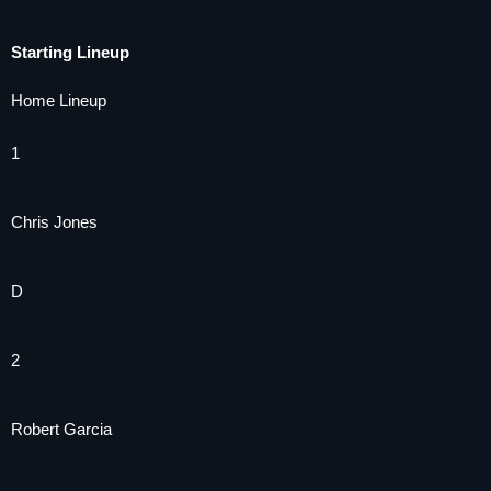
Starting Lineup
Home Lineup
1
Chris Jones
D
2
Robert Garcia