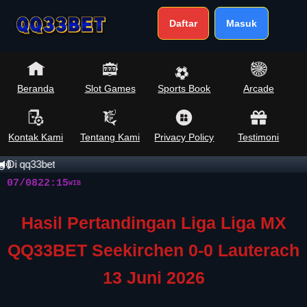
Daftar
Masuk
Beranda
Slot Games
Sports Book
Arcade
Kontak Kami
Tentang Kami
Privacy Policy
Testimoni
qq33bet
07/08
22:15
WIB
Hasil Pertandingan Liga Liga MX
QQ33BET Seekirchen 0-0 Lauterach
13 Juni 2026