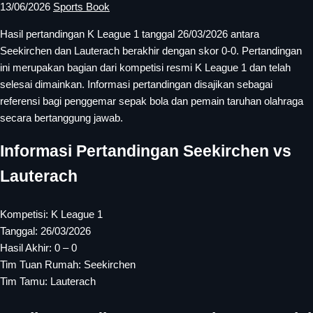
13/06/2026
Sports Book
Hasil pertandingan K League 1 tanggal 26/03/2026 antara
Seekirchen dan Lauterach berakhir dengan skor 0-0. Pertandingan
ini merupakan bagian dari kompetisi resmi K League 1 dan telah
selesai dimainkan. Informasi pertandingan disajikan sebagai
referensi bagi penggemar sepak bola dan pemain taruhan olahraga
secara bertanggung jawab.
Informasi Pertandingan Seekirchen vs
Lauterach
Kompetisi: K League 1
Tanggal: 26/03/2026
Hasil Akhir: 0 – 0
Tim Tuan Rumah: Seekirchen
Tim Tamu: Lauterach