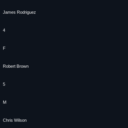
James Rodriguez
4
F
Robert Brown
5
M
Chris Wilson