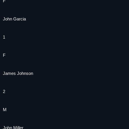
F
John Garcia
1
F
James Johnson
2
M
John Miller