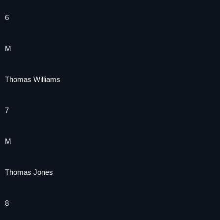
6
M
Thomas Williams
7
M
Thomas Jones
8