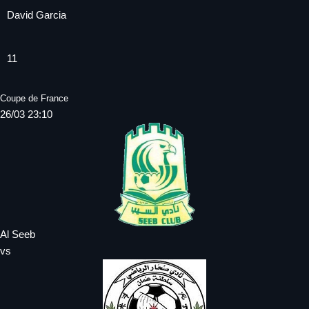
David Garcia
11
Coupe de France
26/03 23:10
Al Seeb
vs