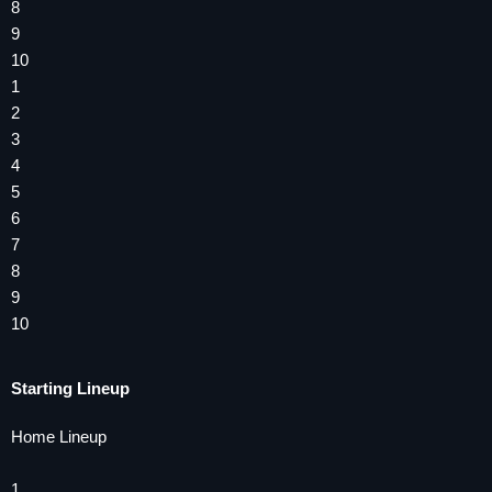
8
9
10
1
2
3
4
5
6
7
8
9
10
Starting Lineup
Home Lineup
1