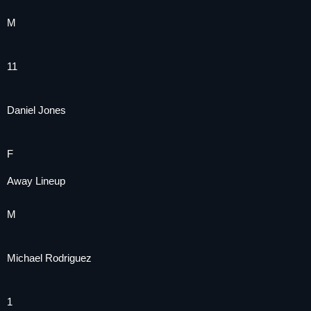
M
11
Daniel Jones
F
Away Lineup
M
Michael Rodriguez
1