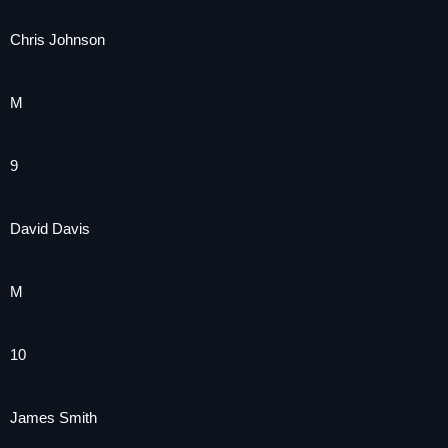
Chris Johnson
M
9
David Davis
M
10
James Smith