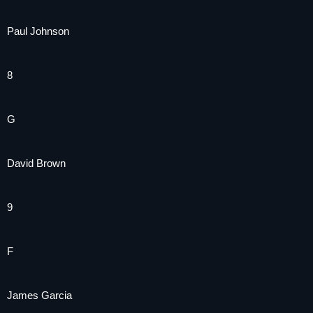
Paul Johnson
8
G
David Brown
9
F
James Garcia