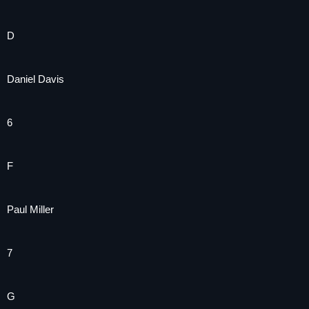
D
Daniel Davis
6
F
Paul Miller
7
G