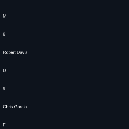
M
8
Robert Davis
D
9
Chris Garcia
F