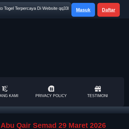
aya Di Website qq33bet
Masuk
Daftar
ANG KAMI
PRIVACY POLICY
TESTIMONI
s Abu Qair Semad 29 Maret 2026