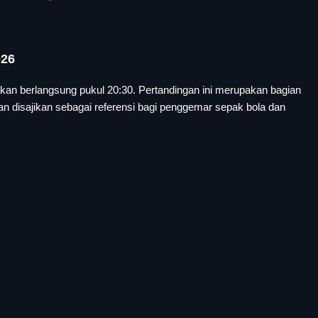
026
kan berlangsung pukul 20:30. Pertandingan ini merupakan bagian
an disajikan sebagai referensi bagi penggemar sepak bola dan