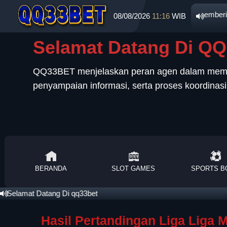
Pemberitahuan : Situs R
08/08/2026
11:16
WIB
Selamat Datang Di
QQ
QQ33BET menjelaskan peran agen dalam memb
penyampaian informasi, serta proses koordinasi 
BERANDA
SLOT GAMES
SPORTS B
elamat Datang Di qq33bet
Hasil Pertandingan Liga Liga 