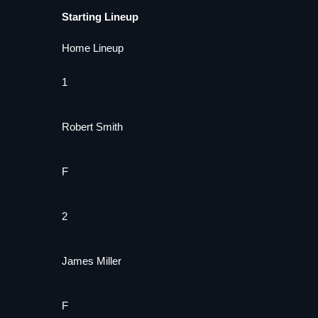
Starting Lineup
Home Lineup
1
Robert Smith
F
2
James Miller
F