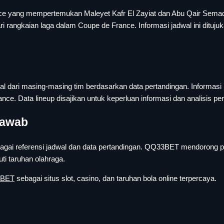
nce yang mempertemukan Maleyet Kafr El Zayiat dan Abu Qair Semad
ari rangkaian laga dalam Coupe de France. Informasi jadwal ini dituj
l dari masing-masing tim berdasarkan data pertandingan. Informas
ce. Data lineup disajikan untuk keperluan informasi dan analisis pe
Jawab
 sebagai referensi jadwal dan data pertandingan. QQ33BET mendoro
ti taruhan olahraga.
BET
sebagai situs slot, casino, dan taruhan bola online terpercaya.