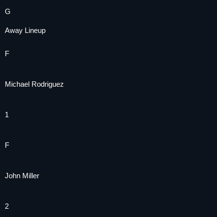
G
Away Lineup
F
Michael Rodriguez
1
F
John Miller
2