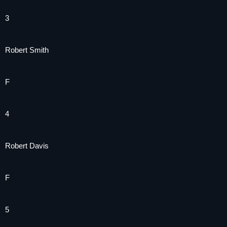
3
Robert Smith
F
4
Robert Davis
F
5