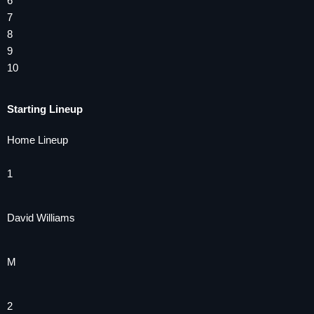
6
7
8
9
10
Starting Lineup
Home Lineup
1
David Williams
M
2