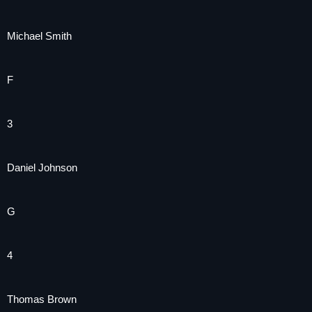
Michael Smith
F
3
Daniel Johnson
G
4
Thomas Brown