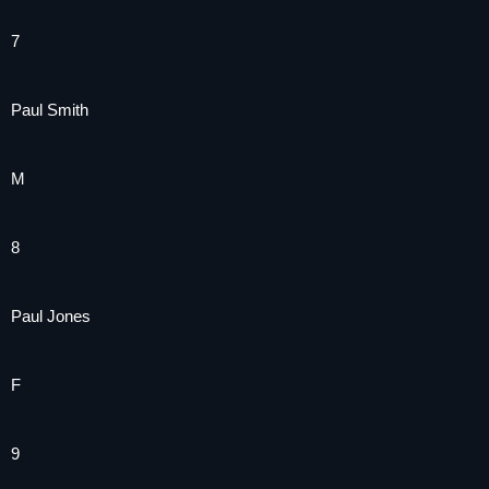
7
Paul Smith
M
8
Paul Jones
F
9