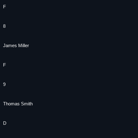
F
8
James Miller
F
9
Thomas Smith
D