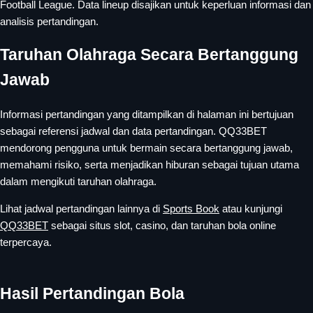
Football League. Data lineup disajikan untuk keperluan informasi dan
analisis pertandingan.
Taruhan Olahraga Secara Bertanggung
Jawab
Informasi pertandingan yang ditampilkan di halaman ini bertujuan
sebagai referensi jadwal dan data pertandingan. QQ33BET
mendorong pengguna untuk bermain secara bertanggung jawab,
memahami risiko, serta menjadikan hiburan sebagai tujuan utama
dalam mengikuti taruhan olahraga.
Lihat jadwal pertandingan lainnya di
Sports Book
atau kunjungi
QQ33BET
sebagai situs slot, casino, dan taruhan bola online
terpercaya.
Hasil Pertandingan Bola