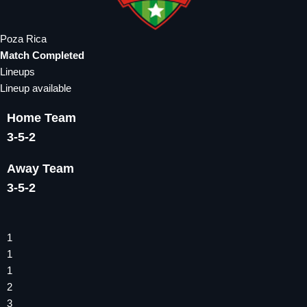
Poza Rica
Match Completed
Lineups
Lineup available
Home Team
3-5-2
Away Team
3-5-2
1
1
1
2
3