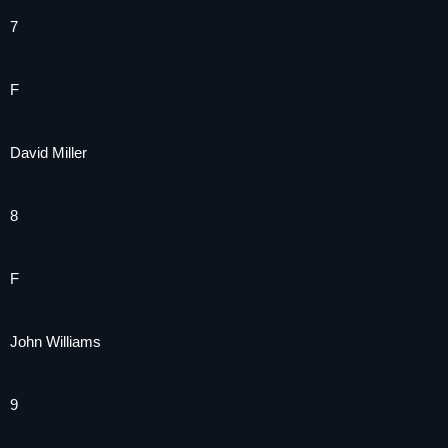
7
F
David Miller
8
F
John Williams
9