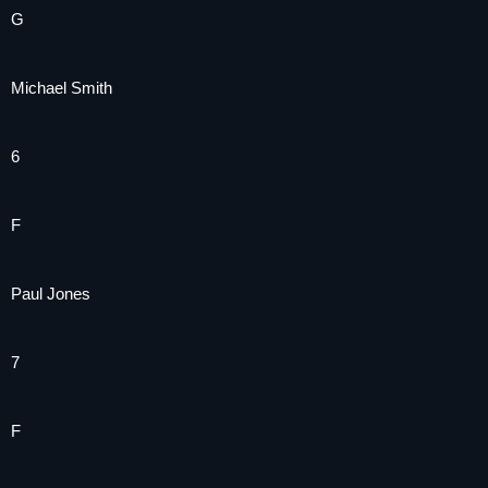
G
Michael Smith
6
F
Paul Jones
7
F