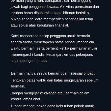
bermain yang aman, transparan, dan bertanggung
jawab bagi pengguna dewasa. Aktivitas permainan dan
taruhan harus dipahami sebagai hiburan berisiko,
bukan sebagai cara memperoleh penghasilan tetap
atau solusi atas kebutuhan finansial.
Kami mendorong setiap pengguna untuk bermain
secara sadar, menetapkan batas pribadi, mengelola
waktu bermain, serta berhenti ketika permainan mulai
memengaruhi kondisi keuangan, emosi, pekerjaan,
atau hubungan pribadi.
Bermain hanya sesuai kemampuan finansial pribadi.
Tentukan batas waktu dan batas pengeluaran sebelum
bermain.
Jangan mengejar kekalahan atau bermain dalam
kondisi emosional.
Hindari menggunakan dana kebutuhan pokok untuk