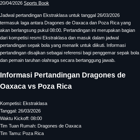
20/04/2026
Sports Book
Jadwal pertandingan Ekstraklasa untuk tanggal 26/03/2026
termasuk laga antara Dragones de Oaxaca dan Poza Rica yang
akan berlangsung pukul 08:00. Pertandingan ini merupakan bagian
dari kompetisi resmi Ekstraklasa dan masuk dalam jadwal
pertandingan sepak bola yang menarik untuk diikuti. Informasi
pertandingan disajikan sebagai referensi bagi penggemar sepak bola
dan pemain taruhan olahraga secara bertanggung jawab.
Informasi Pertandingan Dragones de
Oaxaca vs Poza Rica
Kompetisi: Ekstraklasa
Tanggal: 26/03/2026
Waktu Kickoff: 08:00
Tim Tuan Rumah: Dragones de Oaxaca
Tim Tamu: Poza Rica