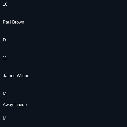
10
Paul Brown
D
11
James Wilson
M
Away Lineup
M