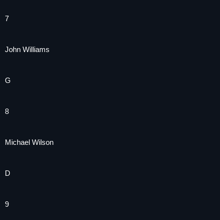
7
John Williams
G
8
Michael Wilson
D
9