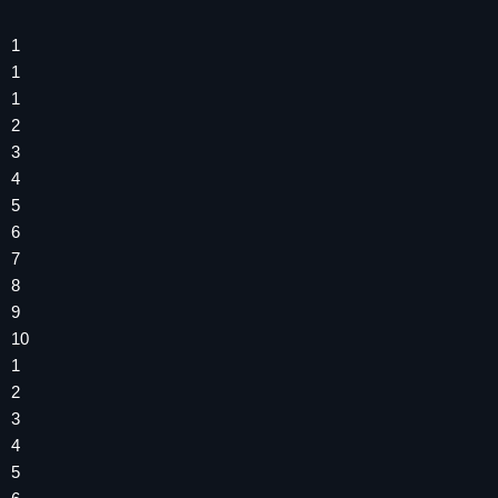
1
1
1
2
3
4
5
6
7
8
9
10
1
2
3
4
5