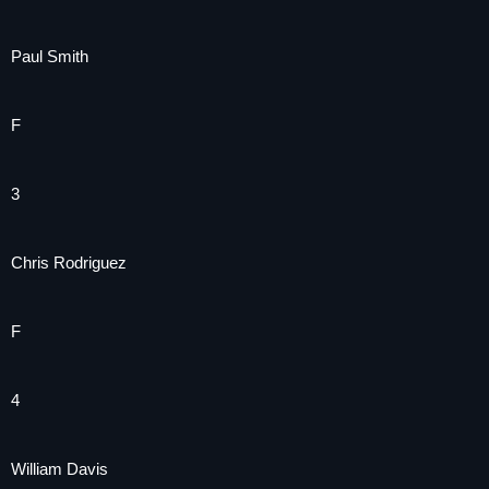
Paul Smith
F
3
Chris Rodriguez
F
4
William Davis