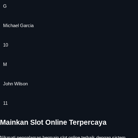
G
Michael Garcia
10
M
John Wilson
11
Mainkan Slot Online Terpercaya
Nikmati pengalaman bermain slot online terbaik dengan sistem