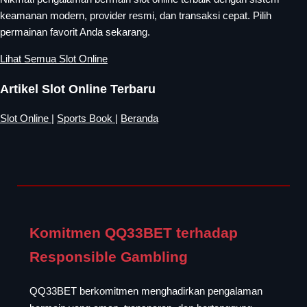
keamanan modern, provider resmi, dan transaksi cepat. Pilih
permainan favorit Anda sekarang.
Lihat Semua Slot Online
Artikel Slot Online Terbaru
Slot Online
|
Sports Book
|
Beranda
Komitmen QQ33BET terhadap
Responsible Gambling
QQ33BET berkomitmen menghadirkan pengalaman