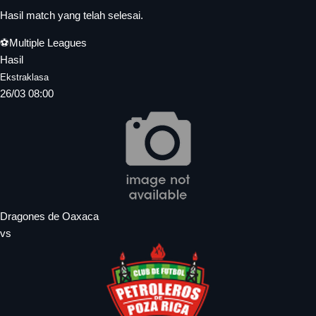
Hasil match yang telah selesai.
⚽
Multiple Leagues
Hasil
Ekstraklasa
26/03 08:00
Dragones de Oaxaca
vs