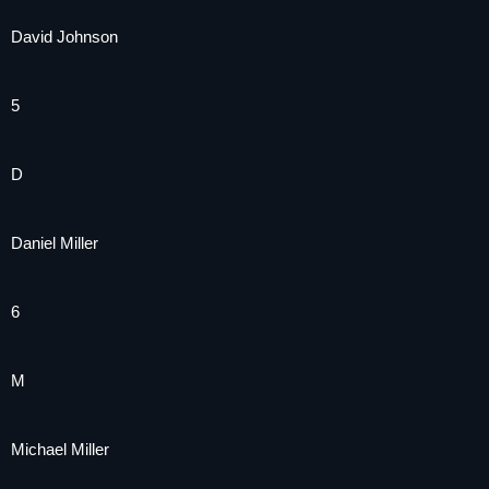
David Johnson
5
D
Daniel Miller
6
M
Michael Miller