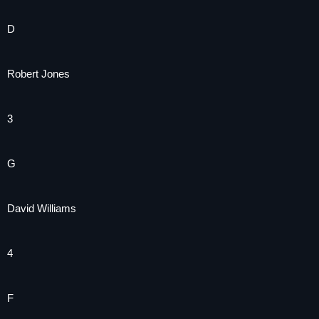
D
Robert Jones
3
G
David Williams
4
F