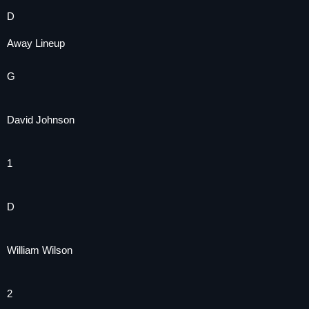
D
Away Lineup
G
David Johnson
1
D
William Wilson
2