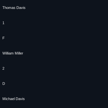
Thomas Davis
1
F
William Miller
2
D
Michael Davis