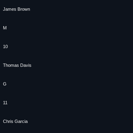
James Brown
M
10
Thomas Davis
G
11
Chris Garcia