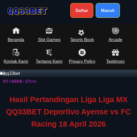
Daftar
Masuk
Beranda
Slot Games
Sports Book
Arcade
Kontak Kami
Tentang Kami
Privacy Policy
Testimoni
33bet
07/08
08:37
WIB
Hasil Pertandingan Liga Liga MX
QQ33BET Deportivo Ayense vs FC
Racing 18 April 2026