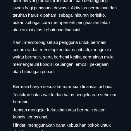
bermain yang aman, transparan, dan bertanggung
jawab bagi pengguna dewasa. Aktivitas permainan dan
taruhan harus dipahami sebagai hiburan berisiko,
bukan sebagai cara memperoleh penghasilan tetap
atau solusi atas kebutuhan finansial.
Kami mendorong setiap pengguna untuk bermain
secara sadar, menetapkan batas pribadi, mengelola
waktu bermain, serta berhenti ketika permainan mulai
memengaruhi kondisi keuangan, emosi, pekerjaan,
atau hubungan pribadi.
Bermain hanya sesuai kemampuan finansial pribadi.
Tentukan batas waktu dan batas pengeluaran sebelum
bermain.
Jangan mengejar kekalahan atau bermain dalam
kondisi emosional.
Hindari menggunakan dana kebutuhan pokok untuk