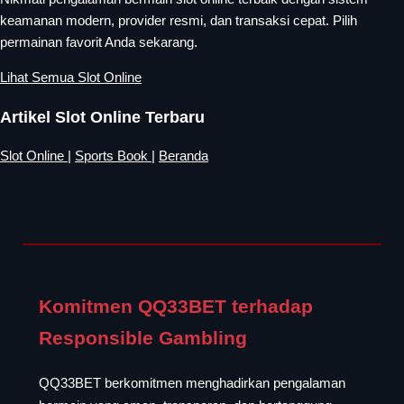
keamanan modern, provider resmi, dan transaksi cepat. Pilih
permainan favorit Anda sekarang.
Lihat Semua Slot Online
Artikel Slot Online Terbaru
Slot Online
|
Sports Book
|
Beranda
Komitmen QQ33BET terhadap
Responsible Gambling
QQ33BET berkomitmen menghadirkan pengalaman