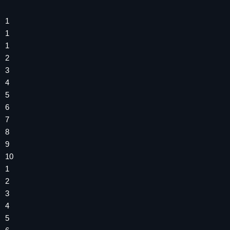
1
1
1
2
3
4
5
6
7
8
9
10
1
2
3
4
5