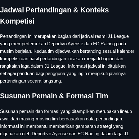
Jadwal Pertandingan & Konteks
Kompetisi
Pertandingan ini merupakan bagian dari jadwal resmi J1 League
yang mempertemukan Deportivo Ayense dan FC Racing pada
musim berjalan. Kedua tim dijadwalkan bertanding sesuai kalender
kompetisi dan hasil pertandingan ini akan menjadi bagian dari
rangkaian laga dalam J1 League. Informasi jadwal ini ditujukan
sebagai panduan bagi pengguna yang ingin mengikuti jalannya
pertandingan secara langsung.
Susunan Pemain & Formasi Tim
Susunan pemain dan formasi yang ditampilkan merupakan lineup
awal dari masing-masing tim berdasarkan data pertandingan.
Informasi ini membantu memberikan gambaran strategi yang
digunakan oleh Deportivo Ayense dan FC Racing dalam laga J1