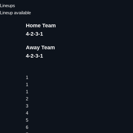
Lineups
Lineup available
Home Team
4-2-3-1
Away Team
4-2-3-1
1
1
1
2
3
4
5
6