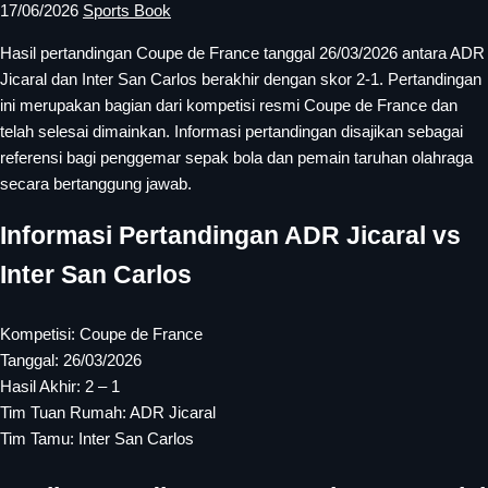
17/06/2026
Sports Book
Hasil pertandingan Coupe de France tanggal 26/03/2026 antara ADR
Jicaral dan Inter San Carlos berakhir dengan skor 2-1. Pertandingan
ini merupakan bagian dari kompetisi resmi Coupe de France dan
telah selesai dimainkan. Informasi pertandingan disajikan sebagai
referensi bagi penggemar sepak bola dan pemain taruhan olahraga
secara bertanggung jawab.
Informasi Pertandingan ADR Jicaral vs
Inter San Carlos
Kompetisi: Coupe de France
Tanggal: 26/03/2026
Hasil Akhir: 2 – 1
Tim Tuan Rumah: ADR Jicaral
Tim Tamu: Inter San Carlos