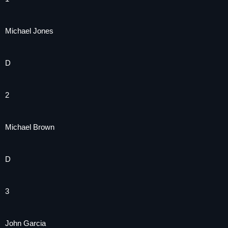
Michael Jones
D
2
Michael Brown
D
3
John Garcia