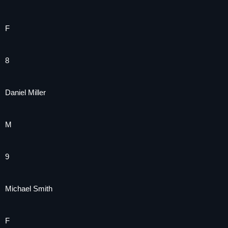
F
8
Daniel Miller
M
9
Michael Smith
F