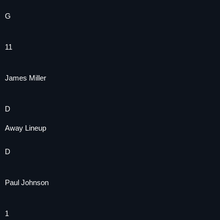
G
11
James Miller
D
Away Lineup
D
Paul Johnson
1