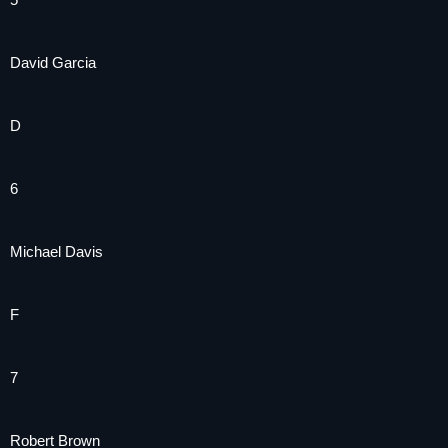
David Garcia
D
6
Michael Davis
F
7
Robert Brown