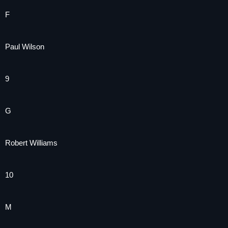
F
Paul Wilson
9
G
Robert Williams
10
M