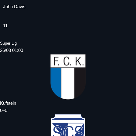
John Davis
11
Süper Lig
26/03 01:00
Kufstein
0
–
0