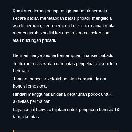
Kami mendorong setiap pengguna untuk bermain
secara sadar, menetapkan batas pribadi, mengelola
waktu bermain, serta berhenti ketika permainan mulai
memengaruhi kondisi keuangan, emosi, pekerjaan,
atau hubungan pribadi.
Bermain hanya sesuai kemampuan finansial pribadi.
Tentukan batas waktu dan batas pengeluaran sebelum
bermain.
Jangan mengejar kekalahan atau bermain dalam
kondisi emosional.
Hindari menggunakan dana kebutuhan pokok untuk
aktivitas permainan.
Layanan ini hanya ditujukan untuk pengguna berusia 18
tahun ke atas.