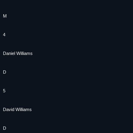
M
4
Daniel Williams
D
5
David Williams
D