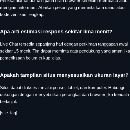
Periksa alamat domain pada bilah browser sebelum membaca atau
mengirim informasi. Abaikan pesan yang meminta kata sandi atau
kode verifikasi lengkap.
Apa arti estimasi respons sekitar lima menit?
Live Chat tersedia sepanjang hari dengan perkiraan tanggapan awal
sekitar ±5 menit. Tim dapat meminta data pendukung yang aman jika
pemeriksaan belum cukup jelas.
Apakah tampilan situs menyesuaikan ukuran layar?
Situs dapat diakses melalui ponsel, tablet, dan komputer. Hubungi
dukungan dengan menyebutkan perangkat dan browser jika kendala
berlanjut.
[site_faq]